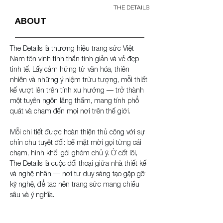
THE DETAILS
ABOUT
The Details là thương hiệu trang sức Việt 
Nam tôn vinh tinh thần tinh giản và vẻ đẹp 
tinh tế. Lấy cảm hứng từ văn hóa, thiên 
nhiên và những ý niệm trừu tượng, mỗi thiết 
kế vượt lên trên tính xu hướng — trở thành 
một tuyên ngôn lặng thầm, mang tính phổ 
quát và chạm đến mọi nơi trên thế giới.
Mỗi chi tiết được hoàn thiện thủ công với sự 
chỉn chu tuyệt đối: bề mặt mời gọi từng cái 
chạm, hình khối gói ghém chủ ý. Ở cốt lõi, 
The Details là cuộc đối thoại giữa nhà thiết kế 
và nghệ nhân — nơi tư duy sáng tạo gặp gỡ 
kỹ nghệ, để tạo nên trang sức mang chiều 
sâu và ý nghĩa.
The Details is a Vietnamese jewelry brand that 