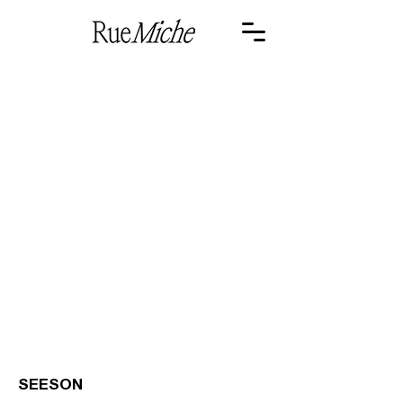
<- PREV
SEESON