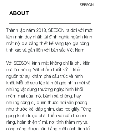
SEESON
ABOUT
Thành lập năm 2018, SEESON ra đời với một 
tầm nhìn duy nhất: tái định nghĩa ngành kính 
mắt nội địa bằng thiết kế sáng tạo, gia công 
tinh xảo và gắn liền với bản sắc Việt Nam.
Với SEESON, kính mắt không chỉ là phụ kiện 
mà là những “vật phẩm thiết kế” – khởi 
nguồn từ sự khám phá cấu trúc và hình 
khối. Mỗi bộ sưu tập là một góc nhìn mới về 
những vật dụng thường ngày: hình khối 
mềm mại của một bánh xà phòng, hay 
những công cụ quen thuộc nơi văn phòng 
như thước kẻ, dập ghim, dao rọc giấy. Từng 
gọng kính được phát triển với cấu trúc rõ 
ràng, hoàn thiện tỉ mỉ, nơi tính thẩm mỹ và 
công năng được cân bằng một cách tinh tế.