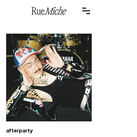
<- PREV
afterparty