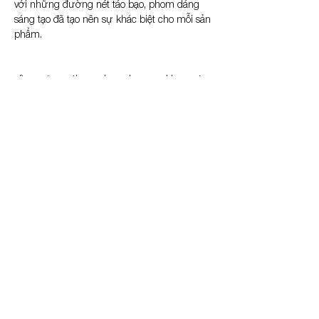
với những đường nét táo bạo, phom dáng 
sáng tạo đã tạo nên sự khác biệt cho mỗi sản 
phẩm.
afterparty continuously explores and innovates 
to bring collections that not only keep up with 
trends but also showcase the brand's unique 
personality. With a design philosophy that 
emphasizes freedom, innovation, and a free-
spirited attitude, afterparty's products often 
exude a modern vibe, harmoniously blending 
youthful and dynamic elements.
The highlight of afterparty's designs is the 
emphasis on silhouette, materials, and small 
details. terparty frequently uses high-quality 
materials, carefully selected to ensure comfort 
and durability for the wearer. At the same 
time, the application of modern cutting and 
sewing techniques, combined with bold lines 