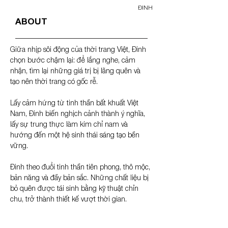
ĐINH
ABOUT
Giữa nhịp sôi động của thời trang Việt, Đinh 
chọn bước chậm lại: để lắng nghe, cảm 
nhận, tìm lại những giá trị bị lãng quên và 
tạo nên thời trang có gốc rễ.
Lấy cảm hứng từ tinh thần bất khuất Việt 
Nam, Đinh biến nghịch cảnh thành ý nghĩa, 
lấy sự trung thực làm kim chỉ nam và 
hướng đến một hệ sinh thái sáng tạo bền 
vững.
Đinh theo đuổi tinh thần tiên phong, thô mộc, 
bản năng và đầy bản sắc. Những chất liệu bị 
bỏ quên được tái sinh bằng kỹ thuật chỉn 
chu, trở thành thiết kế vượt thời gian.
Amid the fast rhythm of Vietnamese fashion, 