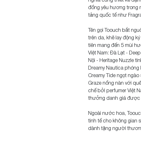
nghĩa cùng thiết kế đậ
đồng yêu hương trong n
tảng quốc tế như Fragra
Tên gọi Toouch bắt ngu
trên da, khẽ lay động k
tiên mang đến 5 mùi hươ
Việt Nam: Đà Lạt - Deep
Nội - Heritage Nuzzle tin
Dreamy Nautica phóng k
Creamy Tide ngọt ngào 
Graze nồng nàn với quế
chế bởi perfumer Việt N
thưởng danh giá được v
Ngoài nước hoa, Toouc
tinh tế cho không gian 
dành tặng người thươn