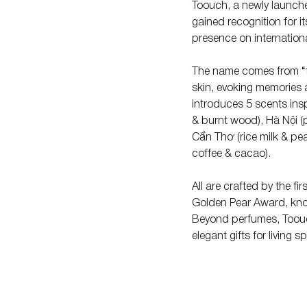
Toouch, a newly launch
gained recognition for it
presence on internationa
The name comes from “t
skin, evoking memories an
introduces 5 scents insp
& burnt wood), Hà Nội (p
Cần Thơ (rice milk & pe
coffee & cacao).
All are crafted by the fi
Golden Pear Award, kno
Beyond perfumes, Toouc
elegant gifts for living s