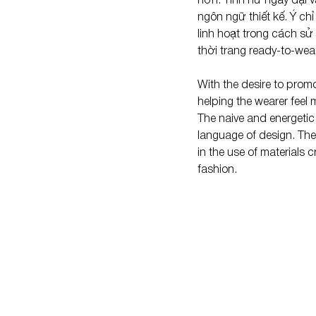
hơn. Tính nữ ngây dại 
ngôn ngữ thiết kế. Ý chỉ
linh hoạt trong cách sử
thời trang ready-to-wear
With the desire to promo
helping the wearer feel 
The naive and energetic 
language of design. The f
in the use of materials 
fashion.