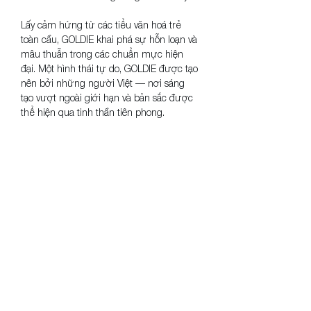
Lấy cảm hứng từ các tiểu văn hoá trẻ 
toàn cầu, GOLDIE khai phá sự hỗn loạn và 
mâu thuẫn trong các chuẩn mực hiện 
đại. Một hình thái tự do, GOLDIE được tạo 
nên bởi những người Việt — nơi sáng 
tạo vượt ngoài giới hạn và bản sắc được 
thể hiện qua tinh thần tiên phong.
GOLDIE redefines urban streetwear 
through technical fabrics, durable 
materials, and experimental processes — 
from chemical dyeing to raw cuts and 
hand distressing. Each piece reflects a 
deconstructed perspective, where 
asymmetry and imperfection become the 
language of design.
Inspired by global youth subcultures, 
GOLDIE is an exploration of chaos and 
contradiction within modern standards. A 