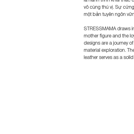
là hành trình khai thác 
vô cùng thú vị. Sự cứng
một bản tuyên ngôn vững
STRESSMAMA
 draws i
mother figure and the lo
designs are a journey of 
material exploration. Th
leather serves as a soli