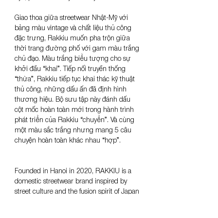
Giao thoa giữa streetwear Nhật-Mỹ với 
bảng màu vintage và chất liệu thủ công 
đặc trưng, Rakkiu muốn pha trộn giữa 
thời trang đường phố với gam màu trắng 
chủ đạo. Màu trắng biểu tượng cho sự 
khởi đầu “khai”. Tiếp nối truyền thống 
“thừa”, Rakkiu tiếp tục khai thác kỹ thuật 
thủ công, những dấu ấn đã định hình 
thương hiệu. Bộ sưu tập này đánh dấu 
cột mốc hoàn toàn mới trong hành trình 
phát triển của Rakkiu “chuyển”. Và cùng 
một màu sắc trắng nhưng mang 5 câu 
chuyện hoàn toàn khác nhau “hợp”.
Founded in Hanoi in 2020, RAKKIU is a 
domestic streetwear brand inspired by 
street culture and the fusion spirit of Japan 
and America. With a distinctive color 
palette inspired by vintage tones, materials 