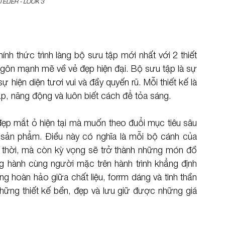
TELIER - LOOK 3
h thức trình làng bộ sưu tập mới nhất với 2 thiết 
gôn mạnh mẽ về vẻ đẹp hiện đại. Bộ sưu tập là sự 
ự hiện diện tươi vui và đầy quyến rũ. Mỗi thiết kế là 
ập, năng động và luôn biết cách để tỏa sáng.
ẹp mắt ỏ hiện tại mà muốn theo đuổi mục tiêu sâu 
a sản phẩm. Điều này có nghĩa là mỗi bộ cánh của 
 thời, mà còn kỳ vọng sẽ trở thành những món đồ 
g hành cùng người mặc trên hành trình khẳng định 
g hoàn hảo giữa chất liệu, forrm dáng và tinh thần 
ững thiết kế bền, đẹp và lưu giữ được những giá 