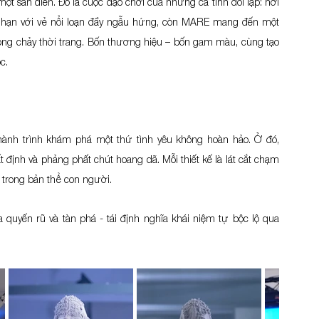
 sàn diễn. Đó là cuộc dạo chơi của những cá tính đối lập: nơi 
 hạn với vẻ nổi loạn đầy ngẫu hứng, còn MARE mang đến một 
ng chảy thời trang. Bốn thương hiệu – bốn gam màu, cùng tạo 
c.
hành trình khám phá một thứ tình yêu không hoàn hảo. Ở đó, 
t định và phảng phất chút hoang dã. Mỗi thiết kế là lát cắt chạm 
trong bản thể con người.
 quyến rũ và tàn phá - tái định nghĩa khái niệm tự bộc lộ qua 