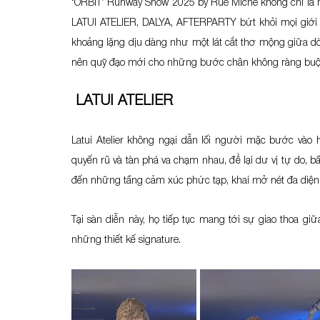
‘ORBIT’ Runway Show 2025 by Rue Miche không chỉ là một
LATUI ATELIER, DALYA, AFTERPARTY bứt khỏi mọi giới
khoảng lặng dịu dàng như một lát cắt thơ mộng giữa dò
nên quỹ đạo mới cho những bước chân không ràng buộ
LATUI ATELIER
Latui Atelier không ngại dẫn lối người mặc bước vào 
quyến rũ và tàn phá va chạm nhau, để lại dư vị tự do, bấ
đến những tầng cảm xúc phức tạp, khai mở nét đa diện 
Tại sàn diễn này, họ t
iếp tục mang tới sự giao thoa giữa
những thiết kế signature.