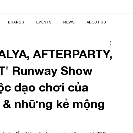
BRANDS
EVENTS
NEWS
ABOUT US
DALYA, AFTERPARTY,
IT' Runway Show
ộc dạo chơi của
n & những kẻ mộng