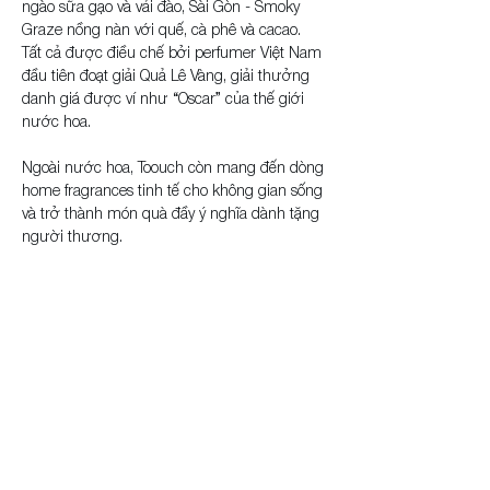
ngào sữa gạo và vải đào, Sài Gòn - Smoky 
Graze nồng nàn với quế, cà phê và cacao. 
Tất cả được điều chế bởi perfumer Việt Nam 
đầu tiên đoạt giải Quả Lê Vàng, giải thưởng 
danh giá được ví như “Oscar” của thế giới 
nước hoa.
Ngoài nước hoa, Toouch còn mang đến dòng 
home fragrances tinh tế cho không gian sống 
và trở thành món quà đầy ý nghĩa dành tặng 
người thương.
Toouch, a newly launched Vietnamese 
perfume brand, quickly gained recognition for 
its refined scents, artistic design, and 
presence on international platforms like 
Fragrantica.
The name comes from “touch”—the way 
fragrance lingers on skin, evoking memories 
and emotions. Its first collection introduces 5 