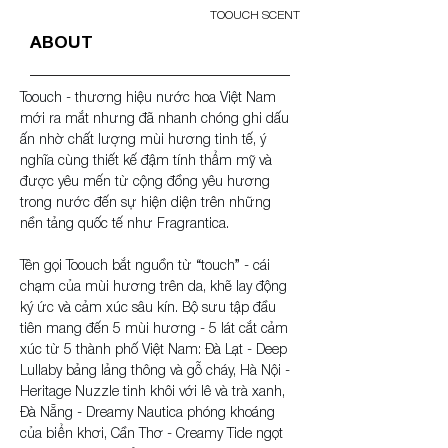
TOOUCH SCENT
ABOUT
Toouch - thương hiệu nước hoa Việt Nam 
mới ra mắt nhưng đã nhanh chóng ghi dấu 
ấn nhờ chất lượng mùi hương tinh tế, ý 
nghĩa cùng thiết kế đậm tính thẩm mỹ và 
được yêu mến từ cộng đồng yêu hương 
trong nước đến sự hiện diện trên những 
nền tảng quốc tế như Fragrantica.
Tên gọi Toouch bắt nguồn từ “touch” - cái 
chạm của mùi hương trên da, khẽ lay động 
ký ức và cảm xúc sâu kín. Bộ sưu tập đầu 
tiên mang đến 5 mùi hương - 5 lát cắt cảm 
xúc từ 5 thành phố Việt Nam: Đà Lạt - Deep 
Lullaby bảng lảng thông và gỗ cháy, Hà Nội - 
Heritage Nuzzle tinh khôi với lê và trà xanh, 
Đà Nẵng - Dreamy Nautica phóng khoáng 
của biển khơi, Cần Thơ - Creamy Tide ngọt 