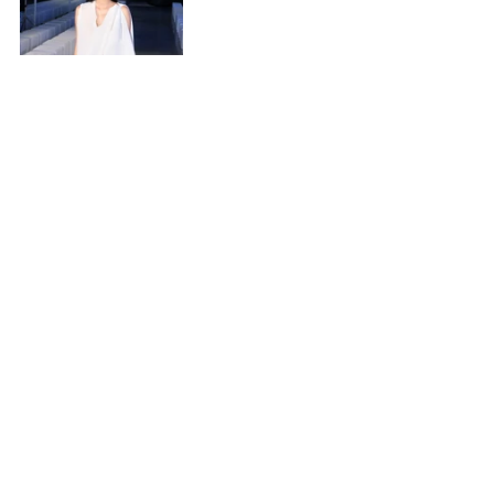
Loo
k 5
Shop now at Rue Miche
9B Phung khac khoan, District 1, Hcmc.
#RUEMICHE
#SUBTLELENGUYEN
Bài đăng gần đây