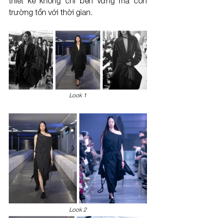
thiết kế không chỉ bền vững mà còn 
trường tồn với thời gian.
Loo
k 1
Loo
k 2